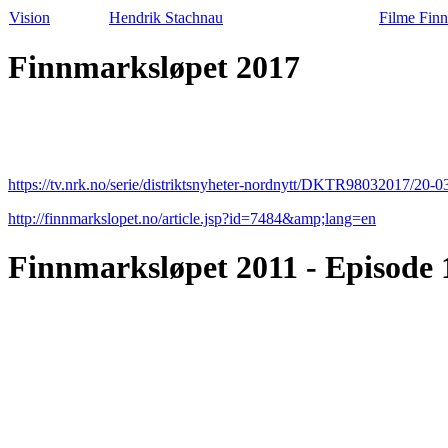
Vision
Hendrik Stachnau
Filme Fin
Finnmarksløpet 2017
https://tv.nrk.no/serie/distriktsnyheter-nordnytt/DKTR98032017/20
http://finnmarkslopet.no/article.jsp?id=7484&amp;lang=en
Finnmarksløpet 2011 - Episode 1