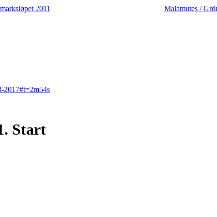
nmarksløpet 2011
Malamutes / Grö
-03-2017#t=2m54s
. Start